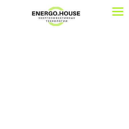
Перейти
к
контенту