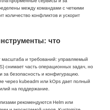
а платформенные сервисы и за
еделены между командами с четкими
ит количество конфликтов и ускорит
инструменты: что
т масштаба и требований: управляемый
KS) снимает часть операционных задач, но
ти за безопасность и конфигурацию.
е через kubeadm или kOps дает полный
силий на поддержание.
елизами рекомендуются Helm или
ами и экосистемой чаров, Kustomize