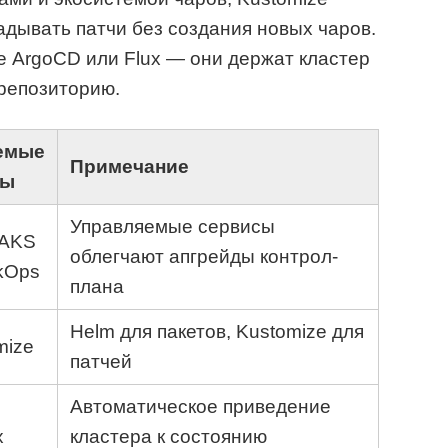
дывать патчи без создания новых чаров.
е ArgoCD или Flux — они держат кластер
репозиторию.
емые
Примечание
ты
Управляемые сервисы
 AKS
облегчают апгрейды контрол-
 kOps
плана
Helm для пакетов, Kustomize для
mize
патчей
Автоматическое приведение
x
кластера к состоянию