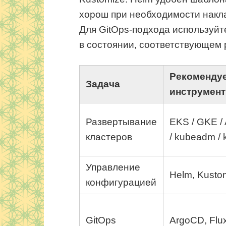
хорош при необходимости накла
Для GitOps-подхода используйт
в состоянии, соответствующем 
Рекоменду
Задача
инструмен
Развертывание
EKS / GKE /
кластеров
/ kubeadm /
Управление
Helm, Kusto
конфигурацией
GitOps
ArgoCD, Flu