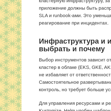
кластерную инфраструктуру, з
приложение должны быть распр
SLA и runbook-ами. Это уменьш
реагирование при инцидентах.
Инфраструктура и 
выбрать и почему
Выбор инструментов зависит о
кластер в облаке (EKS, GKE, A
не избавляет от ответственнос
Самостоятельное развертывани
контроль, но требует больше у
Для управления ресурсами и р
Kustomize. Helm удобен шаблон