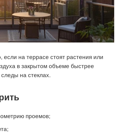
 если на террасе стоят растения или
оздуха в закрытом объеме быстрее
 следы на стеклах.
рить
еометрию проемов;
та;