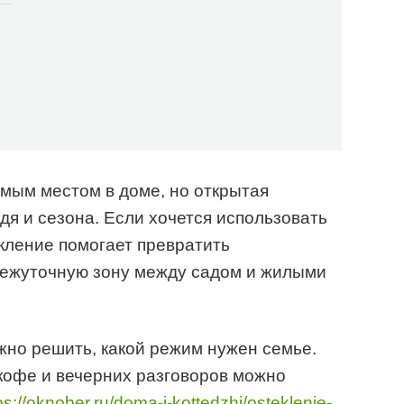
мым местом в доме, но открытая
дя и сезона. Если хочется использовать
екление помогает превратить
межуточную зону между садом и жилыми
но решить, какой режим нужен семье.
 кофе и вечерних разговоров можно
ps://oknober.ru/doma-i-kottedzhi/osteklenie-