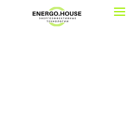
Перейти
к
контенту