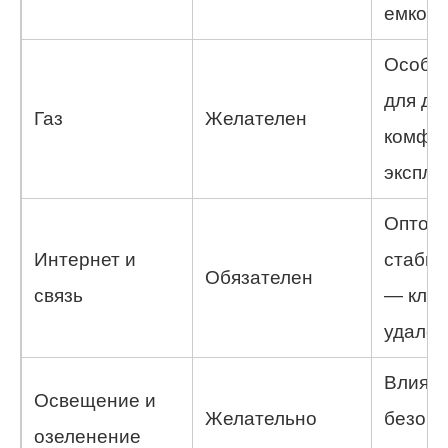
емкост
Особе
для до
Газ
Желателен
комфо
эксплу
Оптово
Интернет и
стабил
Обязателен
связь
— ключ
удален
Влияет
Освещение и
Желательно
безопа
озеленение