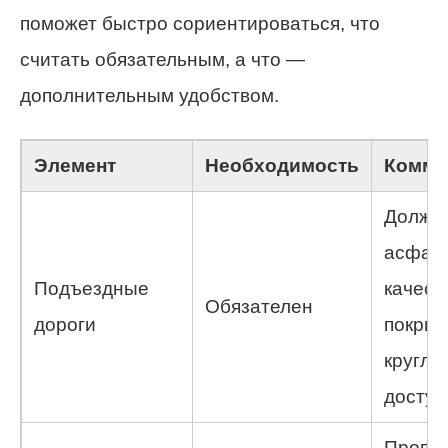
поможет быстро сориентироваться, что
считать обязательным, а что —
дополнительным удобством.
Элемент
Необходимость
Комме
Должн
асфаль
Подъездные
качест
Обязателен
дороги
покрыт
кругло
доступ
Прове