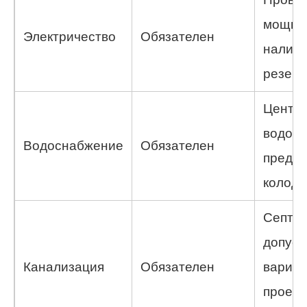
мощно
Электричество
Обязателен
налич
резерв
Центр
водоп
Водоснабжение
Обязателен
предпо
колодц
Септи
допус
Канализация
Обязателен
вариан
проект