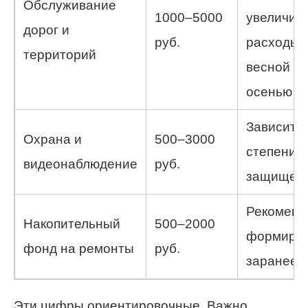
Обслуживание
1000–5000
увеличив
дорог и
руб.
расходы
территорий
весной и
осенью
Зависит о
Охрана и
500–3000
степени
видеонаблюдение
руб.
защищен
Рекоменд
Накопительный
500–2000
формиро
фонд на ремонты
руб.
заранее
Эти цифры ориентировочные. Важно