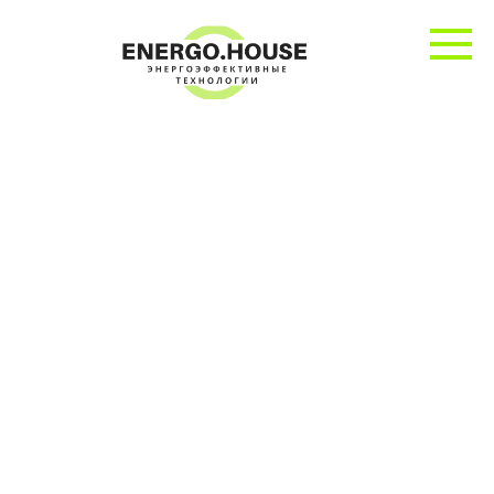
Перейти
к
контенту