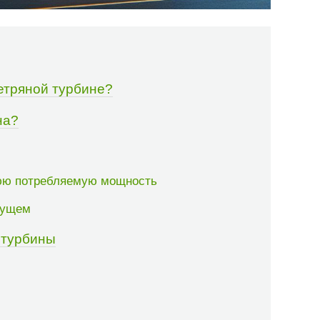
етряной турбине?
на?
нюю потребляемую мощность
дущем
 турбины