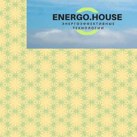
Перейти
к
контенту