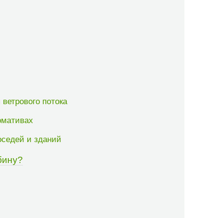
 ветрового потока
рмативах
оседей и зданий
бину?