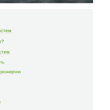
истем
ы?
стем
сть
троэнергию
ы