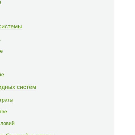
ы
 системы
а
ие
ие
идных систем
траты
тве
словий