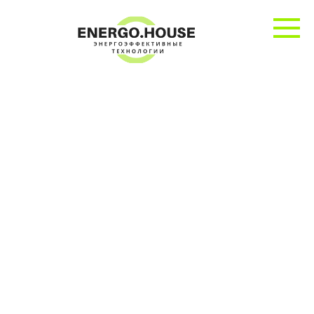
Перейти
к
контенту