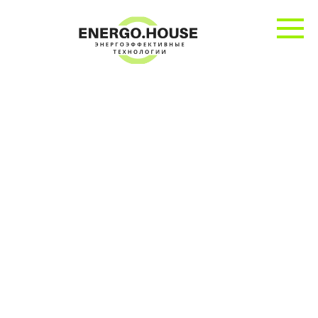
Перейти
к
контенту