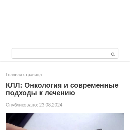
П
о
и
Главная страница
КЛЛ: Онкология и современные
с
подходы к лечению
к
Опубликовано:
23.08.2024
: