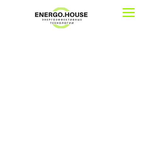
Перейти
к
контенту