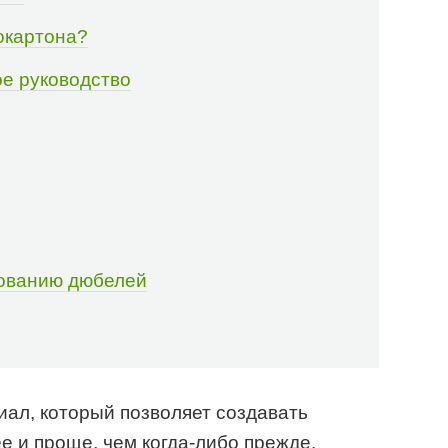
окартона?
ое руководство
зованию дюбелей
ал, который позволяет создавать
е и проще, чем когда-либо прежде.