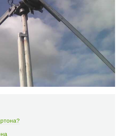
артона?
она