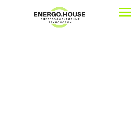
Перейти
к
контенту