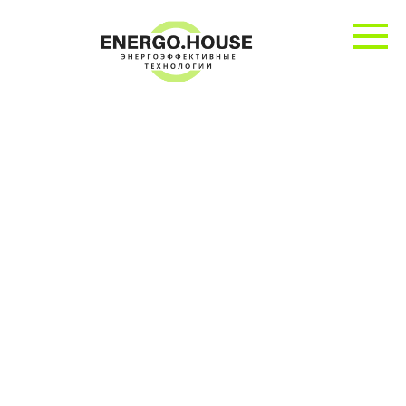
Перейти
к
контенту