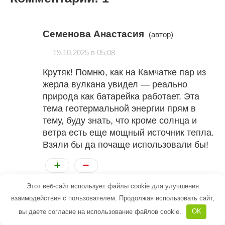
Семенова Анастасия
(автор)
19.10.2025 в 05:08
Крутяк! Помню, как на Камчатке пар из
жерла вулкана увидел — реально
природа как батарейка работает. Эта
тема геотермальной энергии прям в
тему, буду знать, что кроме солнца и
ветра есть еще мощный источник тепла.
Взяли бы да почаще использовали бы!
Этот веб-сайт использует файлы cookie для улучшения
Комментарии закрыты.
взаимодействия с пользователем. Продолжая использовать сайт,
вы даете согласие на использование файлов cookie.
OK