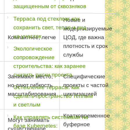
защищенным от сквозняков
Терраса под стеклом: как
Новые и
сохранить свет, тепло и вид
модернизируемые
на участок
Компактнее, легче
ЦОД, где важна
плотность и срок
Экологическое
службы
сопровождение
строительства: как заранее
снизить риски проекта
Занимают место,
Специфические
но дают гибкость
проекты с частой
Остекление террасы: как
масштабирования
циклизацией
сделать пространство теплым
и светлым
Кратковременное
Как управлять системами на
Могут занимать
буферное
базе Kubernetes:
существенное