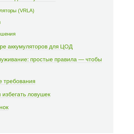
ляторы (VRLA)
ы
ешения
ре аккумуляторов для ЦОД
служивание: простые правила — чтобы
е требования
и избегать ловушек
нок