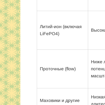
Литий‑ион (включая
Высок
LiFePO4)
Ниже 
Проточные (flow)
потен
масшт
Низкая
Маховики и другие
длите