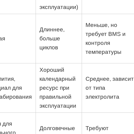
эксплуатации)
Меньше, но
Длиннее,
требует BMS и
ая
больше
контроля
циклов
температуры
Хороший
лития,
календарный
Среднее, зависит
циал для
ресурс при
от типа
абирования
правильной
электролита
эксплуатации
 для
Долговечные
Требуют
льного