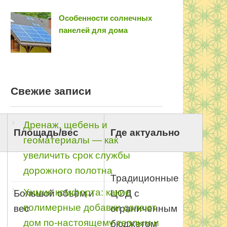
Особенности солнечных
панелей для дома
Свежие записи
Дренаж, щебень и
Площадь/вес
Где актуально
геоматериалы — как
увеличить срок службы
дорожного полотна
Традиционные
Химия комфорта: какие
Большой объём и
ЦОД с
полимерные добавки делают
вес
ограниченным
дом по-настоящему теплым и
бюджетом