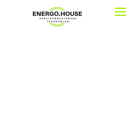
Перейти
к
контенту