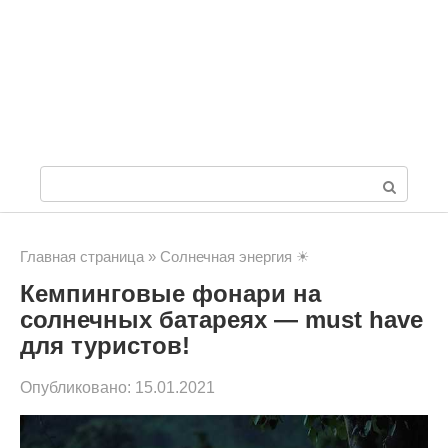
П
о
и
Главная страница
»
Солнечная энергия ☀
Кемпинговые фонари на
с
солнечных батареях — must have
к
для туристов!
:
Опубликовано:
15.01.2021