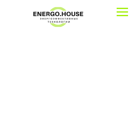
Перейти
к
контенту