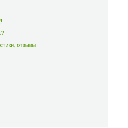
я
k?
истики, отзывы