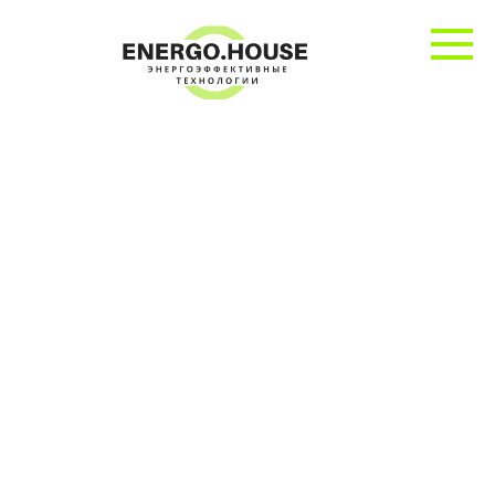
Перейти
к
контенту