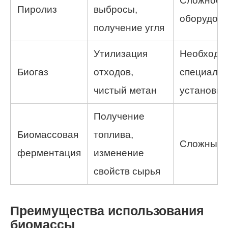
Сложное
Пиролиз
выбросы,
оборудов
получение угля
Утилизация
Необходим
Биогаз
отходов,
специали
чистый метан
установка
Получение
Биомассовая
топлива,
Сложные 
ферментация
изменение
свойств сырья
Преимущества использования
биомассы