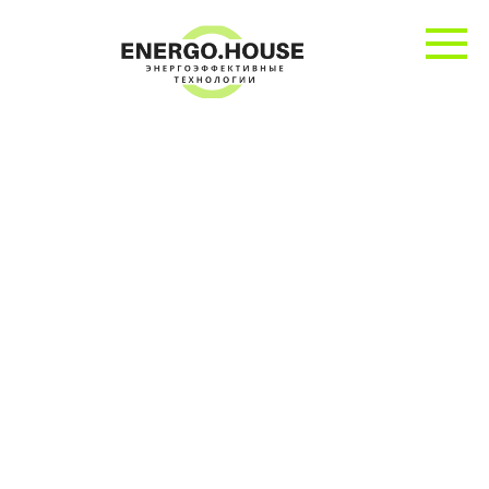
Перейти
к
контенту