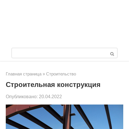
П
о
и
Главная страница
»
Строительство
Строительная конструкция
с
к
Опубликовано:
20.04.2022
: