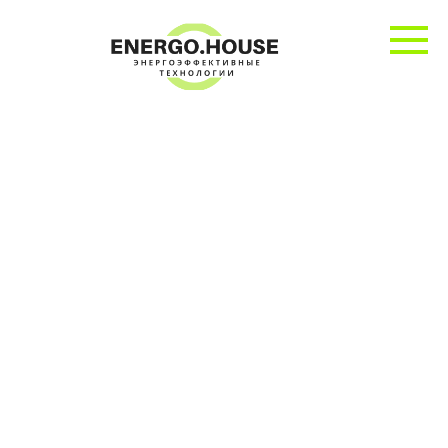
Перейти
к
контенту