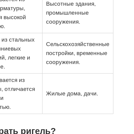
Высотные здания,
арматуры,
промышленные
я высокой
сооружения.
ю.
 из стальных
Сельскохозяйственные
иниевых
постройки, временные
й, легкие и
сооружения.
е.
вается из
, отличается
Жилые дома, дачи.
 и
тью.
рать ригель?