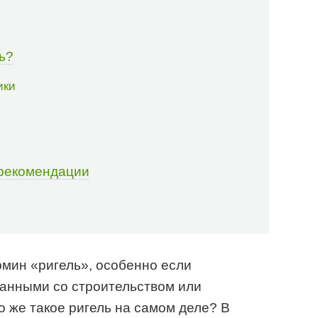
ь?
ики
 рекомендации
мин «ригель», особенно если
занными со строительством или
о же такое ригель на самом деле? В