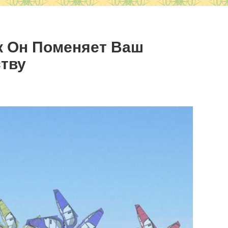
ак Он Поменяет Ваш
ству