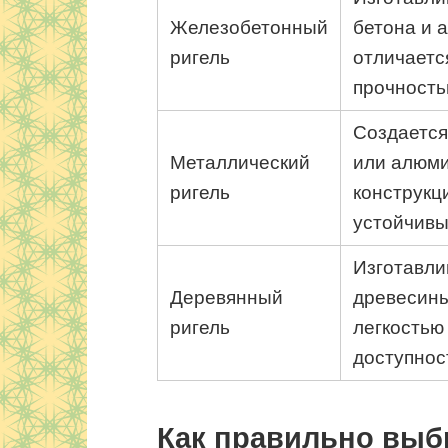
Железобетонный
бетона и 
ригель
отличаетс
прочность
Создается
Металлический
или алюм
ригель
конструкци
устойчивы
Изготавли
Деревянный
древесины
ригель
легкостью
доступнос
Как правильно выб